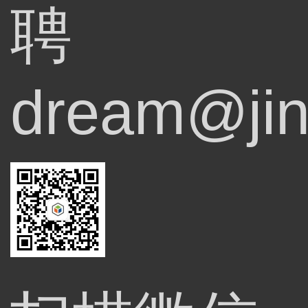
聘
dream@jin